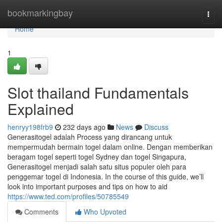
Home
bookmarkingbay
Togg
navi
Home
1
Slot thailand Fundamentals
Explained
henryy198frb9
232 days ago
News
Discuss
Generasitogel adalah Process yang dirancang untuk
mempermudah bermain togel dalam online. Dengan memberikan
beragam togel seperti togel Sydney dan togel Singapura,
Generasitogel menjadi salah satu situs populer oleh para
penggemar togel di Indonesia. In the course of this guide, we’ll
look into important purposes and tips on how to aid
https://www.ted.com/profiles/50785549
Comments
Who Upvoted