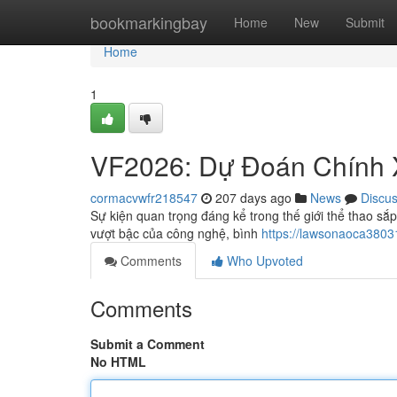
Home
bookmarkingbay
Home
New
Submit
Home
1
VF2026: Dự Đoán Chính 
cormacvwfr218547
207 days ago
News
Discu
Sự kiện quan trọng đáng kể trong thế giới thể thao s
vượt bậc của công nghệ, bình
https://lawsonaoca380
Comments
Who Upvoted
Comments
Submit a Comment
No HTML