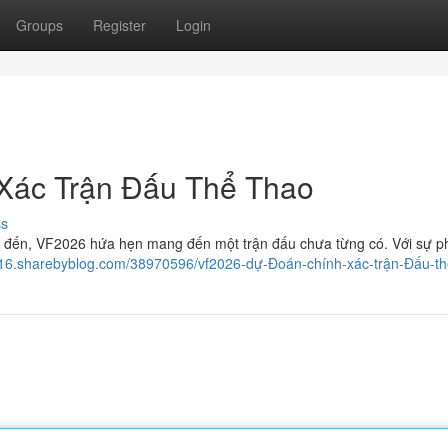
Groups
Register
Login
Xác Trận Đấu Thể Thao
ss
ắp đến, VF2026 hứa hẹn mang đến một trận đấu chưa từng có. Với sự ph
316.sharebyblog.com/38970596/vf2026-dự-Đoán-chính-xác-trận-Đấu-th