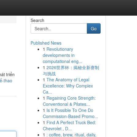
Search
Go
Published News
1
Revolutionary
developments in
computational eng...
1
2026世界杯：揭秘全新赛制
与挑战
át triển
1
The Anatomy of Legal
ể-thao
Excellence: Why Complex
Ca...
1
Regaining Core Strength:
Conventional & Pilates...
1
Is It Possible To One Do
Commission-Based Promo...
1
Find A Perfect Truck Bed:
Chevrolet , D...
1
: coffee, brew, ritual, daily,