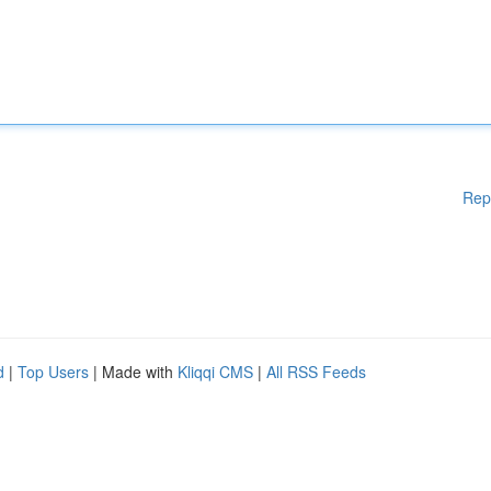
Rep
d
|
Top Users
| Made with
Kliqqi CMS
|
All RSS Feeds