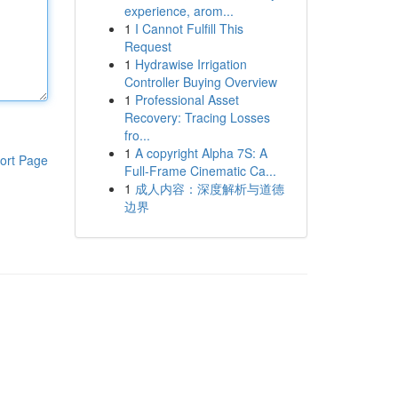
experience, arom...
1
I Cannot Fulfill This
Request
1
Hydrawise Irrigation
Controller Buying Overview
1
Professional Asset
Recovery: Tracing Losses
fro...
1
A copyright Alpha 7S: A
ort Page
Full-Frame Cinematic Ca...
1
成人内容：深度解析与道德
边界