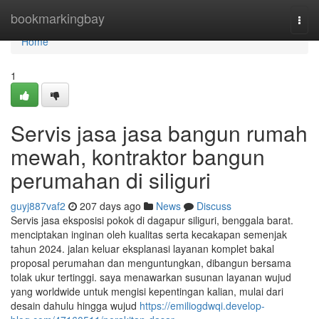
Home
bookmarkingbay
Togg
navi
Home
1
Servis jasa jasa bangun rumah
mewah, kontraktor bangun
perumahan di siliguri
guyj887vaf2
207 days ago
News
Discuss
Servis jasa eksposisi pokok di dagapur siliguri, benggala barat.
menciptakan inginan oleh kualitas serta kecakapan semenjak
tahun 2024. jalan keluar eksplanasi layanan komplet bakal
proposal perumahan dan menguntungkan, dibangun bersama
tolak ukur tertinggi. saya menawarkan susunan layanan wujud
yang worldwide untuk mengisi kepentingan kalian, mulai dari
desain dahulu hingga wujud
https://emiliogdwqi.develop-