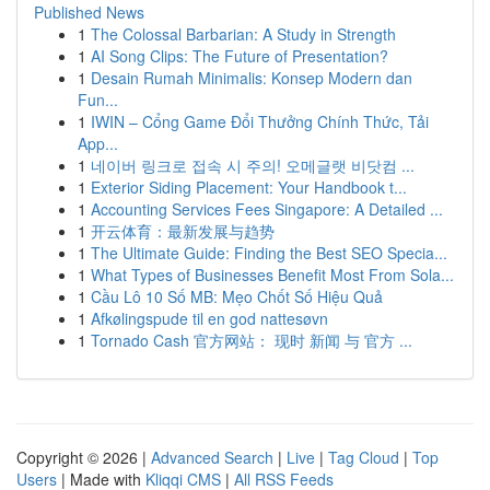
Published News
1
The Colossal Barbarian: A Study in Strength
1
AI Song Clips: The Future of Presentation?
1
Desain Rumah Minimalis: Konsep Modern dan
Fun...
1
IWIN – Cổng Game Đổi Thưởng Chính Thức, Tải
App...
1
네이버 링크로 접속 시 주의! 오메글랫 비닷컴 ...
1
Exterior Siding Placement: Your Handbook t...
1
Accounting Services Fees Singapore: A Detailed ...
1
开云体育：最新发展与趋势
1
The Ultimate Guide: Finding the Best SEO Specia...
1
What Types of Businesses Benefit Most From Sola...
1
Cầu Lô 10 Số MB: Mẹo Chốt Số Hiệu Quả
1
Afkølingspude til en god nattesøvn
1
Tornado Cash 官方网站： 现时 新闻 与 官方 ...
Copyright © 2026 |
Advanced Search
|
Live
|
Tag Cloud
|
Top
Users
| Made with
Kliqqi CMS
|
All RSS Feeds