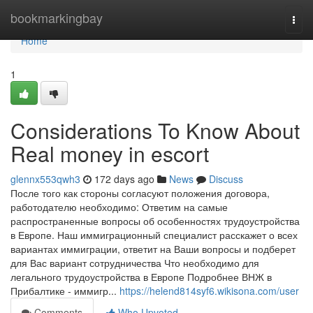
Home
bookmarkingbay
Togg
navi
Home
1
Considerations To Know About
Real money in escort
glennx553qwh3
172 days ago
News
Discuss
После того как стороны согласуют положения договора,
работодателю необходимо: Ответим на самые
распространенные вопросы об особенностях трудоустройства
в Европе. Наш иммиграционный специалист расскажет о всех
вариантах иммиграции, ответит на Ваши вопросы и подберет
для Вас вариант сотрудничества Что необходимо для
легального трудоустройства в Европе Подробнее ВНЖ в
Прибалтике - иммигр...
https://helend814syf6.wikisona.com/user
Comments
Who Upvoted