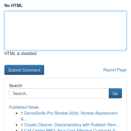
No HTML
HTML is disabled
Report Page
Search
Go
Published News
1
DentaSmile Pro Review 2026: Honest Assessment
&...
1
Create Cleaner Characteristics with Rubbish Rem...
1
Call Center BPO: Your Cost-Effective Customer S...