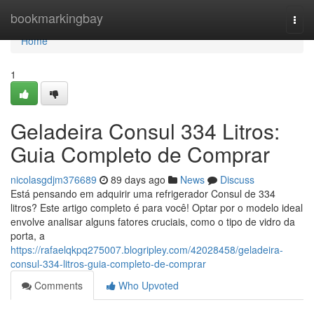
Home
bookmarkingbay
Togg
navi
Home
1
Geladeira Consul 334 Litros:
Guia Completo de Comprar
nicolasgdjm376689
89 days ago
News
Discuss
Está pensando em adquirir uma refrigerador Consul de 334
litros? Este artigo completo é para você! Optar por o modelo ideal
envolve analisar alguns fatores cruciais, como o tipo de vidro da
porta, a
https://rafaelqkpq275007.blogripley.com/42028458/geladeira-
consul-334-litros-guia-completo-de-comprar
Comments
Who Upvoted