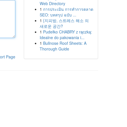
Web Directory
1
การประเมิน การทำการตลาด
SEO: บทสรุป ฉบับ ...
1
{지피방, 스트레스 해소 의
새로운 공간?
1
Pudełko CHABRY z rączką:
Idealne do pakowania i...
1
Bullnose Roof Sheets: A
Thorough Guide
ort Page