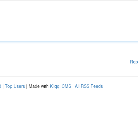
Rep
d
|
Top Users
| Made with
Kliqqi CMS
|
All RSS Feeds