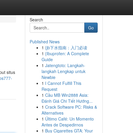
Search
Go
Published News
1
{jb下水指南：入门必读
1
{Ibuprofen: A Complete
Guide
1
Jatengtoto: Langkah-
langkah Lengkap untuk
ut situs
Newbie
bos777-
1
I Cannot Fulfill This
Request
1
Cầu MB Win2888 Asia:
Đánh Giá Chi Tiết Hướng...
1
Crack Software PC: Risks &
Alternatives
1
Último Café: Un Momento
Antes de Despedirnos
1
Buy Cigarettes GTA: Your