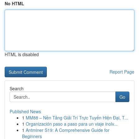
No HTML
HTML is disabled
Report Page
Search
Go
Published News
1
MM88 – Nền Tảng Giải Trí Trực Tuyến Hiện Đại, T...
1
Organización paso a paso para un viaje inolv...
1
Antminer S19: A Comprehensive Guide for
Beginners