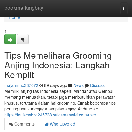
Home
bookmarkingbay
Togg
navi
Home
1
Tips Memelihara Grooming
Anjing Indonesia: Langkah
Komplit
majannmb337072
89 days ago
News
Discuss
Memiliki anjing ras Indonesia seperti Mandar atau Gembul
memang memuaskan, tetapi juga membutuhkan perawatan
khusus, terutama dalam hal grooming. Simak beberapa tips
penting untuk menjaga tampilan anjing Anda tetap
https://louisewbzq245738.salesmanwiki.com/user
Comments
Who Upvoted