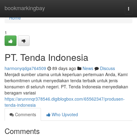
Home
bookmarkingbay
Togg
navi
Home
1
PT. Tenda Indonesia
harmonyqdga764509
89 days ago
News
Discuss
Menjadi sumber utama untuk keperluan pertemuan Anda, Kami
berkomitmen untuk menyediakan tenda terbaik untuk jenis
konsumen di seluruh negeri. PT. Tenda Indonesia menyediakan
beragam variasi
https://arunnnqr378546.digiblogbox.com/65562347/produsen-
tenda-indonesia
Comments
Who Upvoted
Comments