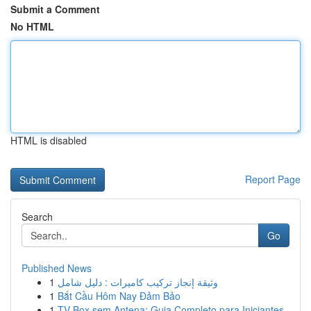
Submit a Comment
No HTML
HTML is disabled
Report Page
Search
Go
Published News
1
وثيقة إنجاز تركيب كاميرات : دليل شامل
1
Bắt Cầu Hôm Nay Đảm Bảo
1
TV Box sem Antena: Guia Completo para Iniciantes