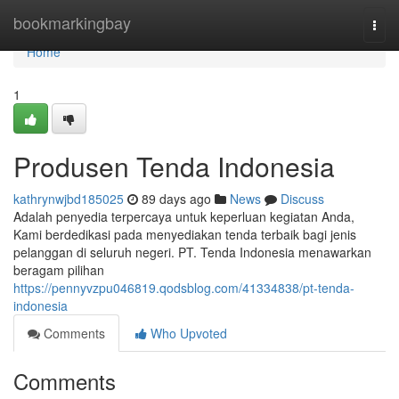
Home
bookmarkingbay
Togg
navi
Home
1
Produsen Tenda Indonesia
kathrynwjbd185025
89 days ago
News
Discuss
Adalah penyedia terpercaya untuk keperluan kegiatan Anda,
Kami berdedikasi pada menyediakan tenda terbaik bagi jenis
pelanggan di seluruh negeri. PT. Tenda Indonesia menawarkan
beragam pilihan
https://pennyvzpu046819.qodsblog.com/41334838/pt-tenda-
indonesia
Comments
Who Upvoted
Comments