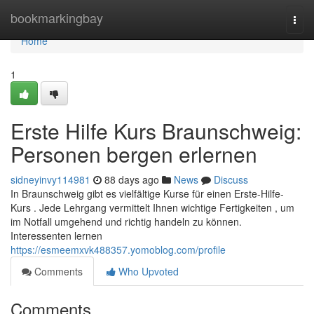
Home
bookmarkingbay
Togg
navi
Home
1
Erste Hilfe Kurs Braunschweig:
Personen bergen erlernen
sidneyinvy114981
88 days ago
News
Discuss
In Braunschweig gibt es vielfältige Kurse für einen Erste-Hilfe-
Kurs . Jede Lehrgang vermittelt Ihnen wichtige Fertigkeiten , um
im Notfall umgehend und richtig handeln zu können.
Interessenten lernen
https://esmeemxvk488357.yomoblog.com/profile
Comments
Who Upvoted
Comments