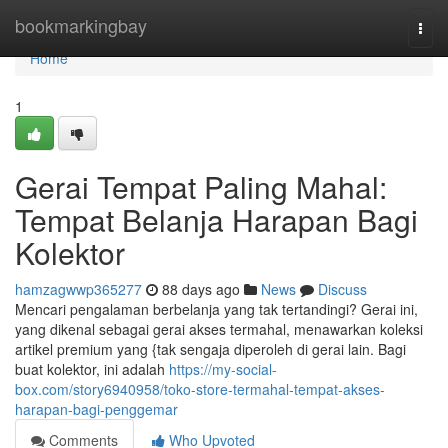
Home
bookmarkingbay
Togg
navi
Home
1
Gerai Tempat Paling Mahal:
Tempat Belanja Harapan Bagi
Kolektor
hamzagwwp365277
88 days ago
News
Discuss
Mencari pengalaman berbelanja yang tak tertandingi? Gerai ini,
yang dikenal sebagai gerai akses termahal, menawarkan koleksi
artikel premium yang {tak sengaja diperoleh di gerai lain. Bagi
buat kolektor, ini adalah
https://my-social-
box.com/story6940958/toko-store-termahal-tempat-akses-
harapan-bagi-penggemar
Comments
Who Upvoted