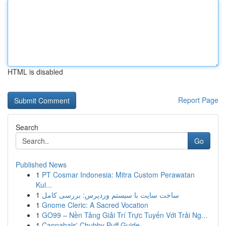
HTML is disabled
Report Page
Search
Go
Published News
1
PT Cosmar Indonesia: Mitra Custom Perawatan
Kul...
1
ساخت سایت با سیستم وردپرس: بررسی کامل
1
Gnome Cleric: A Sacred Vocation
1
GO99 – Nền Tảng Giải Trí Trực Tuyến Với Trải Ng...
1
Cannabals' Chubby Puff Guide