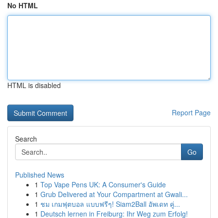
No HTML
HTML is disabled
Report Page
Search
Go
Published News
1
Top Vape Pens UK: A Consumer's Guide
1
Grub Delivered at Your Compartment at Gwali...
1
ชม เกมฟุตบอล แบบฟรีๆ! Siam2Ball อัพเดท คู่...
1
Deutsch lernen in Freiburg: Ihr Weg zum Erfolg!