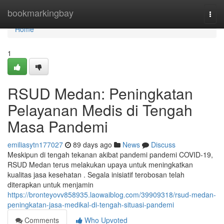
Home
bookmarkingbay
Togg
navi
Home
1
RSUD Medan: Peningkatan
Pelayanan Medis di Tengah
Masa Pandemi
emiliasytn177027
89 days ago
News
Discuss
Meskipun di tengah tekanan akibat pandemi pandemi COVID-19,
RSUD Medan terus melakukan upaya untuk meningkatkan
kualitas jasa kesehatan . Segala inisiatif terobosan telah
diterapkan untuk menjamin
https://bronteyovv858935.laowaiblog.com/39909318/rsud-medan-
peningkatan-jasa-medikal-di-tengah-situasi-pandemi
Comments
Who Upvoted