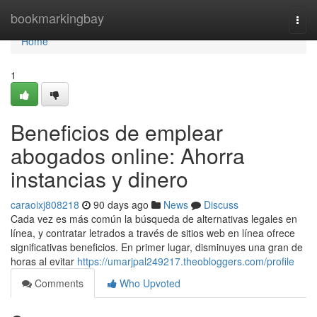
Home
bookmarkingbay
Togg
navi
Home
1
Beneficios de emplear
abogados online: Ahorra
instancias y dinero
caraoixj808218
90 days ago
News
Discuss
Cada vez es más común la búsqueda de alternativas legales en
línea, y contratar letrados a través de sitios web en línea ofrece
significativas beneficios. En primer lugar, disminuyes una gran de
horas al evitar
https://umarjpal249217.theobloggers.com/profile
Comments
Who Upvoted