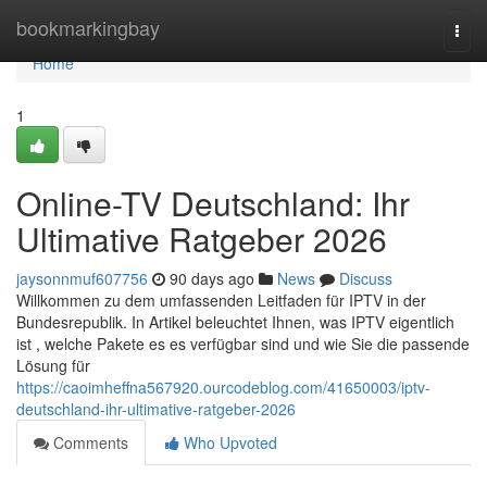
Home
bookmarkingbay
Togg
navi
Home
1
Online-TV Deutschland: Ihr
Ultimative Ratgeber 2026
jaysonnmuf607756
90 days ago
News
Discuss
Willkommen zu dem umfassenden Leitfaden für IPTV in der
Bundesrepublik. In Artikel beleuchtet Ihnen, was IPTV eigentlich
ist , welche Pakete es es verfügbar sind und wie Sie die passende
Lösung für
https://caoimheffna567920.ourcodeblog.com/41650003/iptv-
deutschland-ihr-ultimative-ratgeber-2026
Comments
Who Upvoted