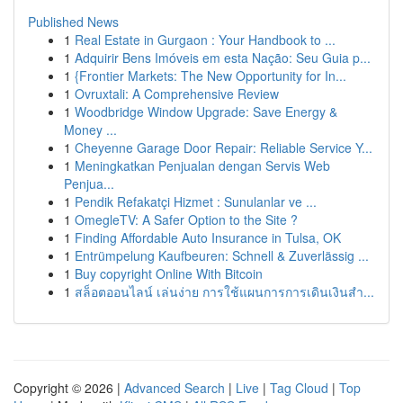
Published News
1
Real Estate in Gurgaon : Your Handbook to ...
1
Adquirir Bens Imóveis em esta Nação: Seu Guia p...
1
{Frontier Markets: The New Opportunity for In...
1
Ovruxtali: A Comprehensive Review
1
Woodbridge Window Upgrade: Save Energy &
Money ...
1
Cheyenne Garage Door Repair: Reliable Service Y...
1
Meningkatkan Penjualan dengan Servis Web
Penjua...
1
Pendik Refakatçi Hizmet : Sunulanlar ve ...
1
OmegleTV: A Safer Option to the Site ?
1
Finding Affordable Auto Insurance in Tulsa, OK
1
Entrümpelung Kaufbeuren: Schnell & Zuverlässig ...
1
Buy copyright Online With Bitcoin
1
สล็อตออนไลน์ เล่นง่าย การใช้แผนการการเดินเงินสำ...
Copyright © 2026 |
Advanced Search
|
Live
|
Tag Cloud
|
Top