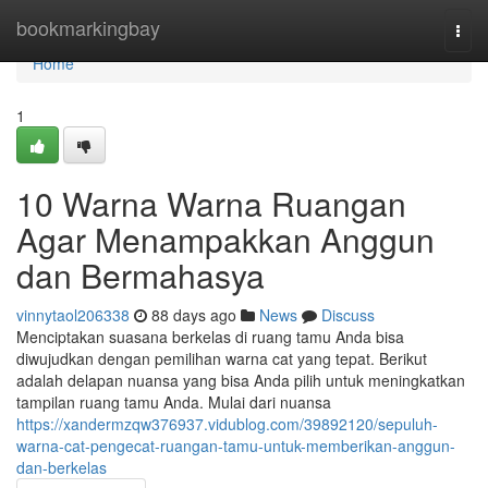
Home
bookmarkingbay
Togg
navi
Home
1
10 Warna Warna Ruangan
Agar Menampakkan Anggun
dan Bermahasya
vinnytaol206338
88 days ago
News
Discuss
Menciptakan suasana berkelas di ruang tamu Anda bisa
diwujudkan dengan pemilihan warna cat yang tepat. Berikut
adalah delapan nuansa yang bisa Anda pilih untuk meningkatkan
tampilan ruang tamu Anda. Mulai dari nuansa
https://xandermzqw376937.vidublog.com/39892120/sepuluh-
warna-cat-pengecat-ruangan-tamu-untuk-memberikan-anggun-
dan-berkelas