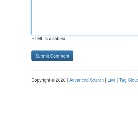
HTML is disabled
Copyright © 2026 |
Advanced Search
|
Live
|
Tag Clou