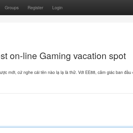
Groups
Register
Login
st on-line Gaming vacation spot
cược mới, cứ nghe cái tên nào lạ lạ là thử. Với EE88, cảm giác ban đầu