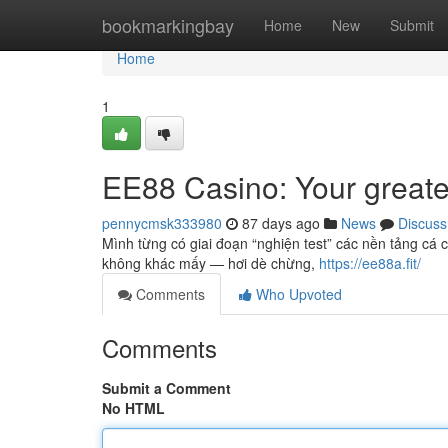
Home
bookmarkingbay
Home
New
Submit
Home
1
EE88 Casino: Your greate
pennycmsk333980
87 days ago
News
Discuss
Mình từng có giai đoạn “nghiện test” các nền tảng cá 
không khác mấy — hơi dè chừng,
https://ee88a.fit/
Comments
Who Upvoted
Comments
Submit a Comment
No HTML