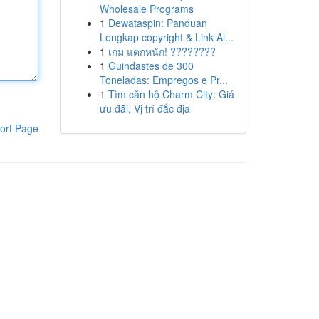
Wholesale Programs
1
Dewataspin: Panduan
Lengkap copyright & Link Al...
1
เกม แตกหนัก! ????????
1
Guindastes de 300
Toneladas: Empregos e Pr...
1
Tìm căn hộ Charm City: Giá
ưu đãi, Vị trí đắc địa
ort Page