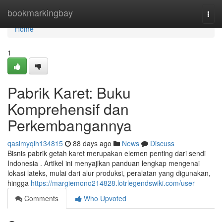
Home
bookmarkingbay
Togg
navi
Home
1
Pabrik Karet: Buku
Komprehensif dan
Perkembangannya
qasimyqlh134815
88 days ago
News
Discuss
Bisnis pabrik getah karet merupakan elemen penting dari sendi
Indonesia . Artikel ini menyajikan panduan lengkap mengenai
lokasi lateks, mulai dari alur produksi, peralatan yang digunakan,
hingga
https://margiemono214828.lotrlegendswiki.com/user
Comments
Who Upvoted