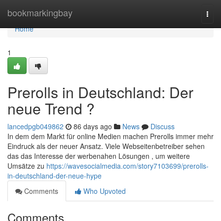
Home
bookmarkingbay
Togg
navi
Home
1
Prerolls in Deutschland: Der
neue Trend ?
lancedpgb049862
86 days ago
News
Discuss
In dem dem Markt für online Medien machen Prerolls immer mehr
Eindruck als der neuer Ansatz. Viele Webseitenbetreiber sehen
das das Interesse der werbenahen Lösungen , um weitere
Umsätze zu
https://wavesocialmedia.com/story7103699/prerolls-
in-deutschland-der-neue-hype
Comments
Who Upvoted
Comments