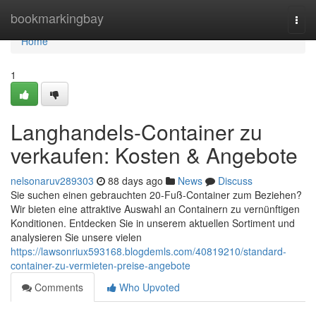
Home
bookmarkingbay
Togg
navi
Home
1
Langhandels-Container zu
verkaufen: Kosten & Angebote
nelsonaruv289303
88 days ago
News
Discuss
Sie suchen einen gebrauchten 20-Fuß-Container zum Beziehen?
Wir bieten eine attraktive Auswahl an Containern zu vernünftigen
Konditionen. Entdecken Sie in unserem aktuellen Sortiment und
analysieren Sie unsere vielen
https://lawsonriux593168.blogdemls.com/40819210/standard-
container-zu-vermieten-preise-angebote
Comments
Who Upvoted