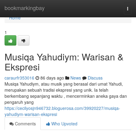
Home
bookmarkingbay
Togg
navi
Home
1
Musiqa Yahudiym: Warisan &
Ekspresi
caraurfr353016
86 days ago
News
Discuss
Musiqa Yahudiym, atau musik yang berasal dari umat Yahudi,
merupakan sebuah tradisi ekspresi yang unik. Ia telah
berkembang sepanjang waktu , mencerminkan aneka gaya dan
pengaruh yang
https://cecilyosjn946732.bloguerosa.com/39920227/musiqa-
yahudiym-warisan-ekspresi
Comments
Who Upvoted