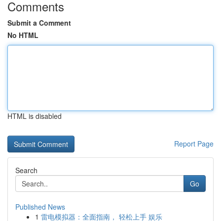
Comments
Submit a Comment
No HTML
HTML is disabled
Report Page
Search
Go
Published News
1
雷电模拟器：全面指南， 轻松上手 娱乐