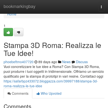
Home
bookmarkingbay
Togg
navi
Home
1
Stampa 3D Roma: Realizza le
Tue Idee!
phoebeftmo407720
89 days ago
News
Discuss
Vuoi concretizzare le tue idee a Roma? Con Stampa 3D Roma,
puoi produrre i tuoi oggetti in tridimensionale. Offriamo un servizio
qualificato per la stampa di prototipi in vari resine. Contattaci oggi
https://safarbpz433072.bloggazza.com/39997188/stampa-3d-
roma-realizza-le-tue-idee
Comments
Who Upvoted
Comments