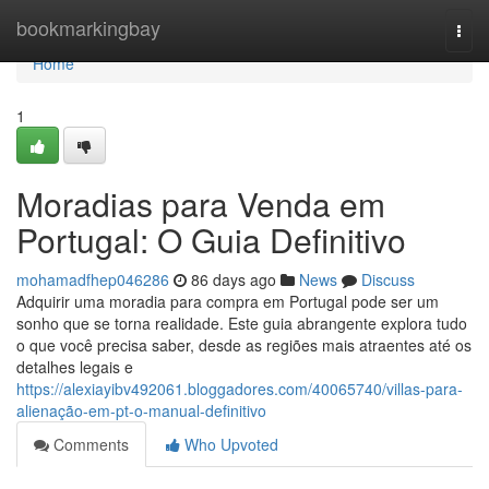
Home
bookmarkingbay
Togg
navi
Home
1
Moradias para Venda em
Portugal: O Guia Definitivo
mohamadfhep046286
86 days ago
News
Discuss
Adquirir uma moradia para compra em Portugal pode ser um
sonho que se torna realidade. Este guia abrangente explora tudo
o que você precisa saber, desde as regiões mais atraentes até os
detalhes legais e
https://alexiayibv492061.bloggadores.com/40065740/villas-para-
alienação-em-pt-o-manual-definitivo
Comments
Who Upvoted