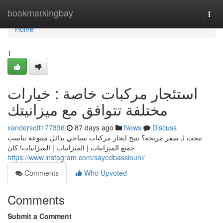
Home
bookmarkingbay
Togg
navi
Home
1
استئجار مركبات خاصة : خيارات
مختلفة تتوافق مع ميزانيتك
xandersqtt177336
87 days ago
News
Discuss
تبحث لـ سفر مريحة؟ يتيح ايجار مركبات سياحي بدائل متنوعة تناسب
جميع الميزانيات | الميزانيات | الميزانيات! كان
https://www.instagram.com/sayedbassiouni/
Comments
Who Upvoted
Comments
Submit a Comment