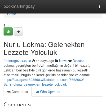
Home
bookmarkingbay
Togg
navi
Home
1
Nurlu Lokma: Gelenekten
Lezzete Yolculuk
fraseragoz944018
88 days ago
News
Discuss
Lokma, geçmişten beri bizim mutfağının değerli bir lezzeti.
Eskiden beri özellikle dini günlerde hazırlanan bu lezzetli
atıştırmalık, bugün de kendi şekilde hazırlanıyor ve damak
https://caragxmo323598.wikistatement.com/5662060/
Şanlı_lokma_gelenekten_lezzete_yolculuk
Comments
Who Upvoted
Comments