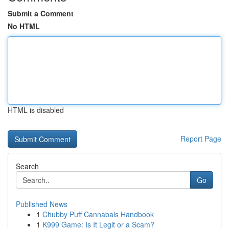
Submit a Comment
No HTML
HTML is disabled
Report Page
Search
Go
Published News
1
Chubby Puff Cannabals Handbook
1
K999 Game: Is It Legit or a Scam?