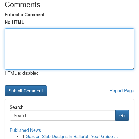
Comments
Submit a Comment
No HTML
HTML is disabled
Report Page
Search
Go
Published News
1
Garden Slab Designs in Ballarat: Your Guide ...