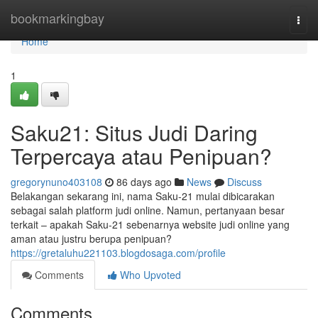
Home
bookmarkingbay
Togg
navi
Home
1
Saku21: Situs Judi Daring
Terpercaya atau Penipuan?
gregorynuno403108
86 days ago
News
Discuss
Belakangan sekarang ini, nama Saku-21 mulai dibicarakan
sebagai salah platform judi online. Namun, pertanyaan besar
terkait – apakah Saku-21 sebenarnya website judi online yang
aman atau justru berupa penipuan?
https://gretaluhu221103.blogdosaga.com/profile
Comments
Who Upvoted
Comments