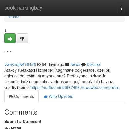
Home
bookmarkingbay
Togg
navi
Home
1
```
izaakhqjw476128
84 days ago
News
Discuss
Ataköy Refakatçi Hizmetleri Kağıthane bölgesinde, özel bir
eğlence deneyim mi arıyorsunuz? Profesyonel birliktelik
hizmetlerimizle, unutulmaz bir akşam geçirmeniz için hazırız.
Gizlilik ilkemiz
https://matteommbf967406.howeweb.com/profile
Comments
Who Upvoted
Comments
Submit a Comment
No HTML