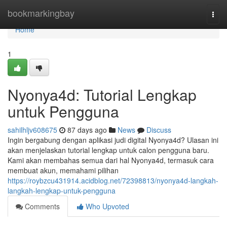
Home
bookmarkingbay
Togg
navi
Home
1
Nyonya4d: Tutorial Lengkap
untuk Pengguna
sahilhljv608675
87 days ago
News
Discuss
Ingin bergabung dengan aplikasi judi digital Nyonya4d? Ulasan ini
akan menjelaskan tutorial lengkap untuk calon pengguna baru.
Kami akan membahas semua dari hal Nyonya4d, termasuk cara
membuat akun, memahami pilihan
https://roybzcu431914.acidblog.net/72398813/nyonya4d-langkah-
langkah-lengkap-untuk-pengguna
Comments
Who Upvoted