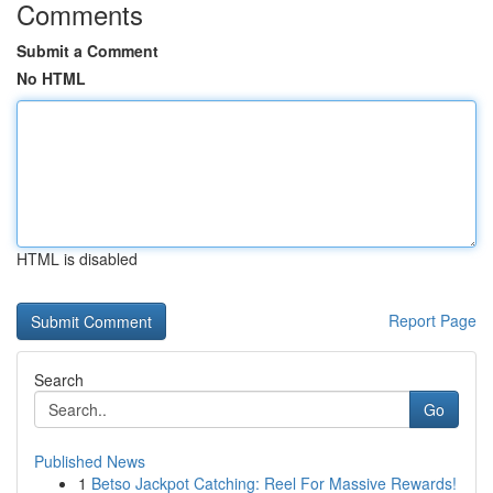
Comments
Submit a Comment
No HTML
HTML is disabled
Report Page
Search
Go
Published News
1
Betso Jackpot Catching: Reel For Massive Rewards!