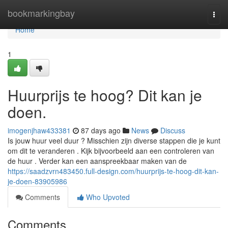
Home
bookmarkingbay
Togg
navi
Home
1
Huurprijs te hoog? Dit kan je
doen.
imogenjhaw433381
87 days ago
News
Discuss
Is jouw huur veel duur ? Misschien zijn diverse stappen die je kunt
om dit te veranderen . Kijk bijvoorbeeld aan een controleren van
de huur . Verder kan een aanspreekbaar maken van de
https://saadzvrn483450.full-design.com/huurprijs-te-hoog-dit-kan-
je-doen-83905986
Comments
Who Upvoted
Comments