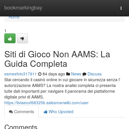
Home
bookmarkingbay
Togg
navi
Home
1
Siti di Gioco Non AAMS: La
Guida Completa
esmeefvio317911
84 days ago
News
Discuss
Stai cercando il casinò online in cui giocare in sicurezza senza l'
autorizzazione AAMS? La nostra analisi completa ci presenta
tutte dati importanti per navigare il panorama dei piattaforme
digitale privi di AAMS,
https://liviaeoxf683256.salesmanwiki.com/user
Comments
Who Upvoted
Comments