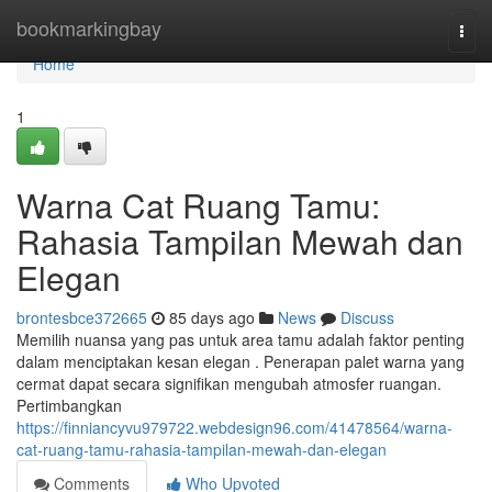
Home
bookmarkingbay
Togg
navi
Home
1
Warna Cat Ruang Tamu:
Rahasia Tampilan Mewah dan
Elegan
brontesbce372665
85 days ago
News
Discuss
Memilih nuansa yang pas untuk area tamu adalah faktor penting
dalam menciptakan kesan elegan . Penerapan palet warna yang
cermat dapat secara signifikan mengubah atmosfer ruangan.
Pertimbangkan
https://finniancyvu979722.webdesign96.com/41478564/warna-
cat-ruang-tamu-rahasia-tampilan-mewah-dan-elegan
Comments
Who Upvoted