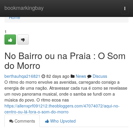
Home
bookmarkingbay
Togg
navi
Home
1
No Bairro ou na Praia : O Som
do Morro
berthauhqa216821
82 days ago
News
Discuss
O ritmo do morro envolve as avenidas, carregando consigo a
energia de uma nação. Atravessar cada rua é como se revelasse
um novo panorama musical, onde o samba se fundi com a
música do povo. O ritmo ecoa nas
https://allenxprf091212.theobloggers.com/47074072/aqui-no-
centro-ou-lá-fora-o-som-do-morro
Comments
Who Upvoted