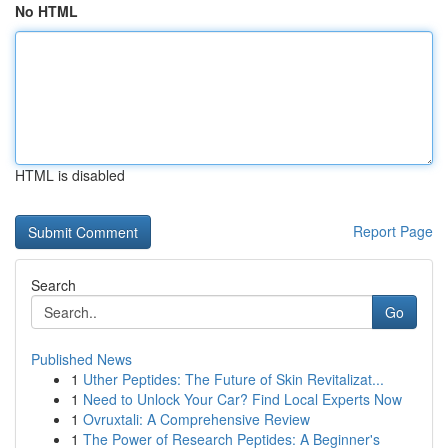
No HTML
HTML is disabled
Report Page
Search
Go
Published News
1
Uther Peptides: The Future of Skin Revitalizat...
1
Need to Unlock Your Car? Find Local Experts Now
1
Ovruxtali: A Comprehensive Review
1
The Power of Research Peptides: A Beginner's