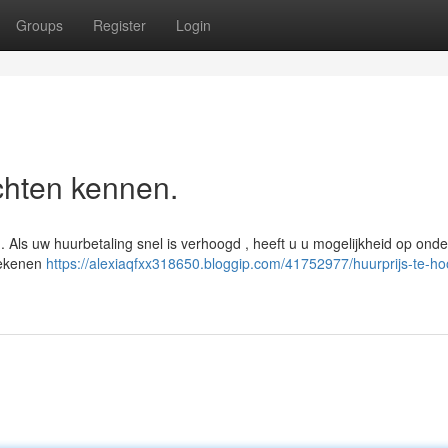
Groups
Register
Login
chten kennen.
 . Als uw huurbetaling snel is verhoogd , heeft u u mogelijkheid op ond
tekenen
https://alexiaqfxx318650.bloggip.com/41752977/huurprijs-te-h