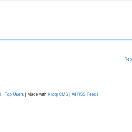
Rep
d
|
Top Users
| Made with
Kliqqi CMS
|
All RSS Feeds