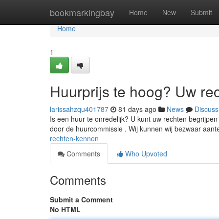
Home
bookmarkingbay
Home
New
Submit
Home
1
Huurprijs te hoog? Uw re
larissahzqu401787
81 days ago
News
Discuss
Is een huur te onredelijk? U kunt uw rechten begrijpen
door de huurcommissie . Wij kunnen wij bezwaar aan
rechten-kennen
Comments
Who Upvoted
Comments
Submit a Comment
No HTML