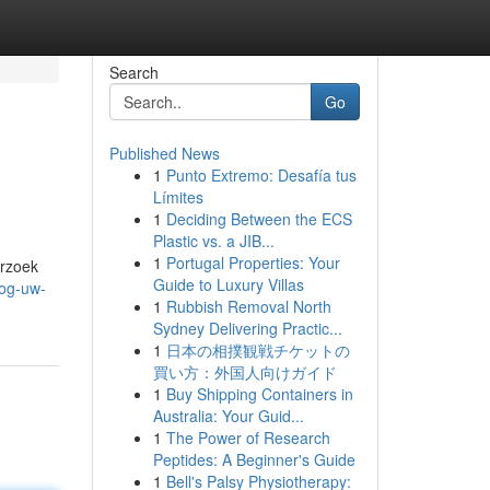
Search
Go
Published News
1
Punto Extremo: Desafía tus
Límites
1
Deciding Between the ECS
Plastic vs. a JIB...
1
Portugal Properties: Your
erzoek
Guide to Luxury Villas
oog-uw-
1
Rubbish Removal North
Sydney Delivering Practic...
1
日本の相撲観戦チケットの
買い方：外国人向けガイド
1
Buy Shipping Containers in
Australia: Your Guid...
1
The Power of Research
Peptides: A Beginner's Guide
1
Bell's Palsy Physiotherapy: