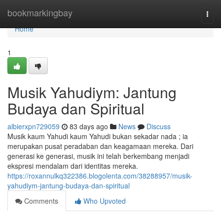
Home
bookmarkingbay
Togg
navi
Home
1
Musik Yahudiym: Jantung
Budaya dan Spiritual
albierxpn729059
83 days ago
News
Discuss
Musik kaum Yahudi kaum Yahudi bukan sekadar nada ; ia
merupakan pusat peradaban dan keagamaan mereka. Dari
generasi ke generasi, musik ini telah berkembang menjadi
ekspresi mendalam dari identitas mereka.
https://roxannulkq322386.blogolenta.com/38288957/musik-
yahudiym-jantung-budaya-dan-spiritual
Comments
Who Upvoted