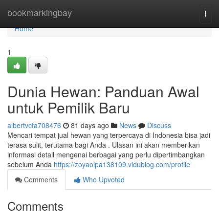
Home
bookmarkingbay
Togg
navi
Home
1
Dunia Hewan: Panduan Awal
untuk Pemilik Baru
albertvcfa708476
81 days ago
News
Discuss
Mencari tempat jual hewan yang terpercaya di Indonesia bisa jadi
terasa sulit, terutama bagi Anda . Ulasan ini akan memberikan
informasi detail mengenai berbagai yang perlu dipertimbangkan
sebelum Anda
https://zoyaoipa138109.vidublog.com/profile
Comments
Who Upvoted
Comments