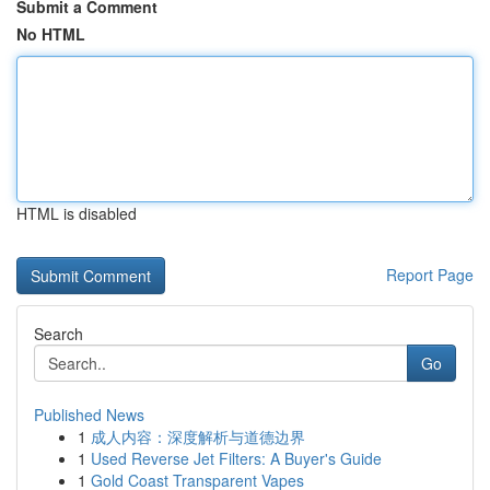
Submit a Comment
No HTML
HTML is disabled
Report Page
Search
Go
Published News
1
成人内容：深度解析与道德边界
1
Used Reverse Jet Filters: A Buyer's Guide
1
Gold Coast Transparent Vapes