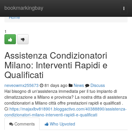
Home
bookmarkingbay
Togg
navi
Home
1
Assistenza Condizionatori
Milano: Interventi Rapidi e
Qualificati
neveowmx255673
81 days ago
News
Discuss
Hai bisogno di un'assistenza immediata per il tuo impianto di
climatizzazione a Milano e provincia? La nostra ditta di assistenza
condizionatori a Milano città offre prestazioni rapidi e qualificati .
Ci
https://majaxlbv818901.bloggactivo.com/40388890/assistenza-
condizionatori-milano-interventi-rapidi-e-qualificati
Comments
Who Upvoted