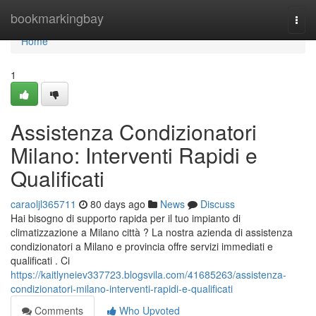
Home
bookmarkingbay
Togg
navi
Home
1
Assistenza Condizionatori
Milano: Interventi Rapidi e
Qualificati
caraoljl365711
80 days ago
News
Discuss
Hai bisogno di supporto rapida per il tuo impianto di
climatizzazione a Milano città ? La nostra azienda di assistenza
condizionatori a Milano e provincia offre servizi immediati e
qualificati . Ci
https://kaitlyneiev337723.blogsvila.com/41685263/assistenza-
condizionatori-milano-interventi-rapidi-e-qualificati
Comments
Who Upvoted