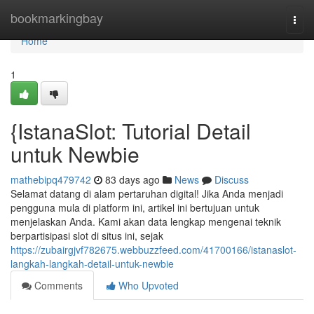
Home
bookmarkingbay
Togg
navi
Home
1
{IstanaSlot: Tutorial Detail
untuk Newbie
mathebipq479742
83 days ago
News
Discuss
Selamat datang di alam pertaruhan digital! Jika Anda menjadi
pengguna mula di platform ini, artikel ini bertujuan untuk
menjelaskan Anda. Kami akan data lengkap mengenai teknik
berpartisipasi slot di situs ini, sejak
https://zubairgjvf782675.webbuzzfeed.com/41700166/istanaslot-
langkah-langkah-detail-untuk-newbie
Comments
Who Upvoted