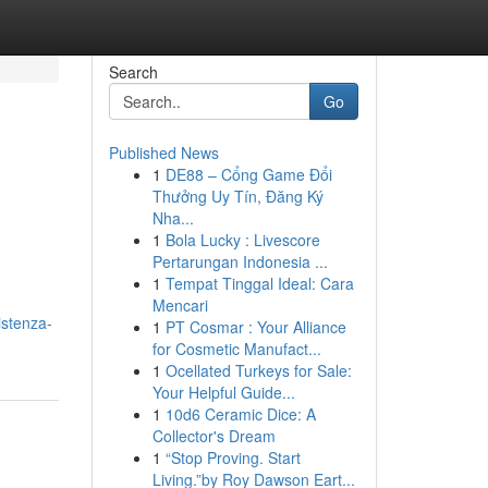
Search
Go
Published News
1
DE88 – Cổng Game Đổi
Thưởng Uy Tín, Đăng Ký
Nha...
1
Bola Lucky : Livescore
Pertarungan Indonesia ...
1
Tempat Tinggal Ideal: Cara
Mencari
istenza-
1
PT Cosmar : Your Alliance
for Cosmetic Manufact...
1
Ocellated Turkeys for Sale:
Your Helpful Guide...
1
10d6 Ceramic Dice: A
Collector's Dream
1
“Stop Proving. Start
Living.”by Roy Dawson Eart...