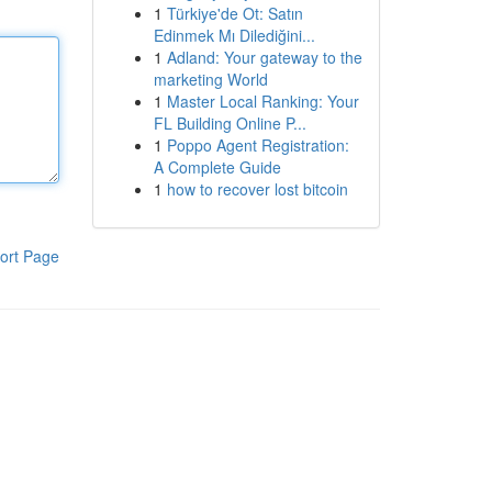
1
Türkiye'de Ot: Satın
Edinmek Mı Dilediğini...
1
Adland: Your gateway to the
marketing World
1
Master Local Ranking: Your
FL Building Online P...
1
Poppo Agent Registration:
A Complete Guide
1
how to recover lost bitcoin
ort Page