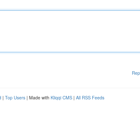
Rep
d
|
Top Users
| Made with
Kliqqi CMS
|
All RSS Feeds