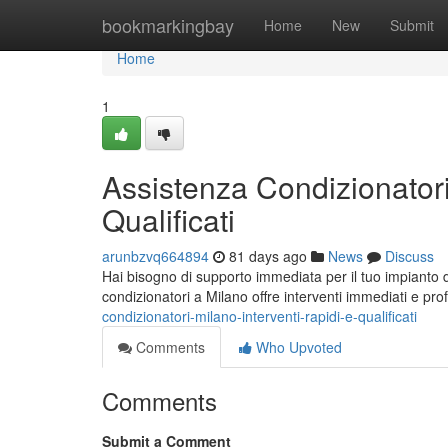
Home
bookmarkingbay
Home
New
Submit
Home
1
Assistenza Condizionatori
Qualificati
arunbzvq664894
81 days ago
News
Discuss
Hai bisogno di supporto immediata per il tuo impianto 
condizionatori a Milano offre interventi immediati e pr
condizionatori-milano-interventi-rapidi-e-qualificati
Comments
Who Upvoted
Comments
Submit a Comment