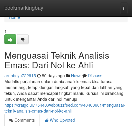
Home
bookmarkingbay
Togg
navi
Home
1
Menguasai Teknik Analisis
Emas: Dari Nol ke Ahli
arunbcyn722915
80 days ago
News
Discuss
Merintis perjalanan dalam dunia analisis emas bisa terasa
menantang, tetapi dengan langkah yang tepat dan latihan yang
tekun, Anda dapat mencapai tingkat mahir. Kursus ini dirancang
untuk mengantar Anda dari nol menuju
https://craigqiui775448.webbuzzfeed.com/40463601/menguasai-
teknik-analisis-emas-dari-nol-ke-ahli
Comments
Who Upvoted