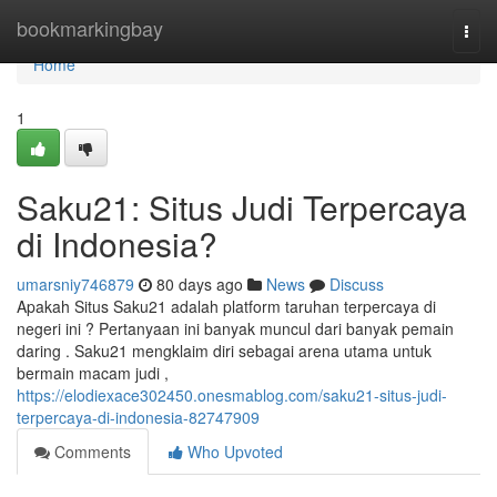
Home
bookmarkingbay
Togg
navi
Home
1
Saku21: Situs Judi Terpercaya
di Indonesia?
umarsniy746879
80 days ago
News
Discuss
Apakah Situs Saku21 adalah platform taruhan terpercaya di
negeri ini ? Pertanyaan ini banyak muncul dari banyak pemain
daring . Saku21 mengklaim diri sebagai arena utama untuk
bermain macam judi ,
https://elodiexace302450.onesmablog.com/saku21-situs-judi-
terpercaya-di-indonesia-82747909
Comments
Who Upvoted