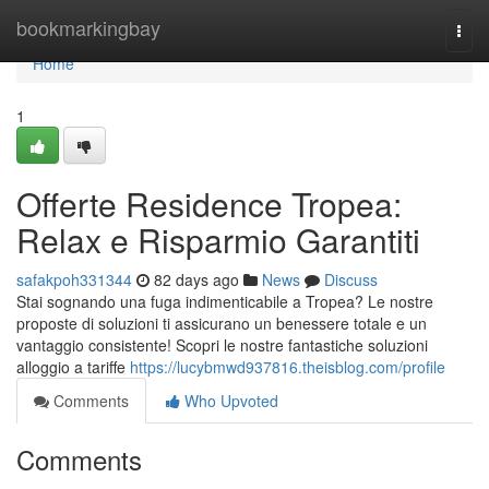
Home
bookmarkingbay
Togg
navi
Home
1
Offerte Residence Tropea:
Relax e Risparmio Garantiti
safakpoh331344
82 days ago
News
Discuss
Stai sognando una fuga indimenticabile a Tropea? Le nostre
proposte di soluzioni ti assicurano un benessere totale e un
vantaggio consistente! Scopri le nostre fantastiche soluzioni
alloggio a tariffe
https://lucybmwd937816.theisblog.com/profile
Comments
Who Upvoted
Comments