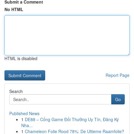
Submit a Comment
No HTML
HTML is disabled
Report Page
Search
Go
Published News
1
DE88 – Cổng Game Đổi Thưởng Uy Tín, Đăng Ký
Nha...
1
Chameleon Folie Rood 78%: De Ultieme Raamfolie?