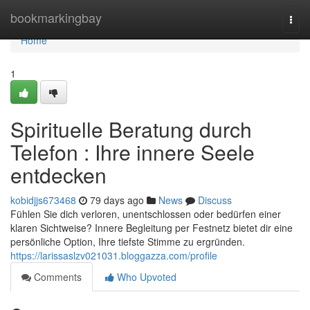
Home
bookmarkingbay
Togg
navi
Home
1
Spirituelle Beratung durch
Telefon : Ihre innere Seele
entdecken
kobidjjs673468
79 days ago
News
Discuss
Fühlen Sie dich verloren, unentschlossen oder bedürfen einer
klaren Sichtweise? Innere Begleitung per Festnetz bietet dir eine
persönliche Option, Ihre tiefste Stimme zu ergründen.
https://larissaslzv021031.bloggazza.com/profile
Comments
Who Upvoted