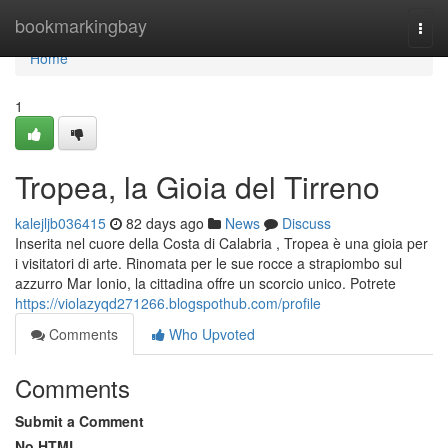
Home
bookmarkingbay
Togg
navi
Home
1
Tropea, la Gioia del Tirreno
kalejljb036415
82 days ago
News
Discuss
Inserita nel cuore della Costa di Calabria , Tropea è una gioia per
i visitatori di arte. Rinomata per le sue rocce a strapiombo sul
azzurro Mar Ionio, la cittadina offre un scorcio unico. Potrete
https://violazyqd271266.blogspothub.com/profile
Comments
Who Upvoted
Comments
Submit a Comment
No HTML