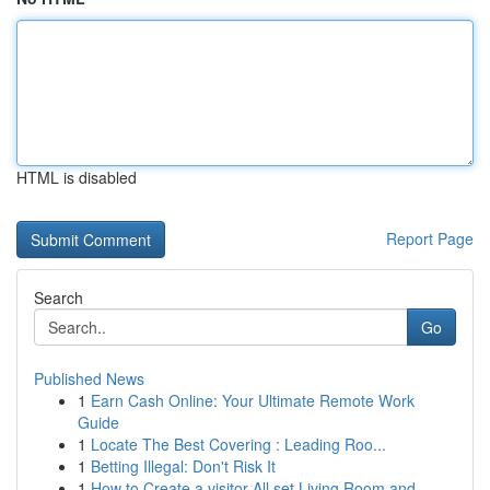
HTML is disabled
Report Page
Search
Go
Published News
1
Earn Cash Online: Your Ultimate Remote Work
Guide
1
Locate The Best Covering : Leading Roo...
1
Betting Illegal: Don't Risk It
1
How to Create a visitor-All set Living Room and...