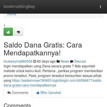
Home
bookmarkingbay
Togg
navi
Home
1
Saldo Dana Gratis: Cara
Mendapatkannya!
louiseeyma880559
80 days ago
News
Discuss
Ingin mendapatkan uang Dana secara gratis ? Ada sejumlah
metode untuk kamu ikuti. Pertama , periksa program memberikan
promo tersebut. Pasti, program tersebut bersumber sesuai pihak
yang
https://aadamvvae780925.loginblogin.com/49386877/saldo-
dana-gratis-cara-mendapatkannya
Comments
Who Upvoted
Comments